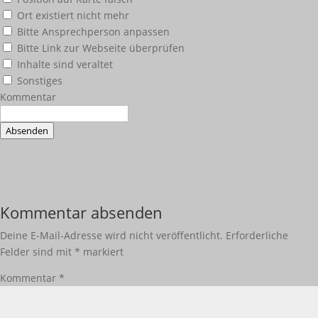
Ort existiert nicht mehr
Bitte Ansprechperson anpassen
Bitte Link zur Webseite überprüfen
Inhalte sind veraltet
Sonstiges
Kommentar
Absenden
Kommentar absenden
Deine E-Mail-Adresse wird nicht veröffentlicht.
Erforderliche
Felder sind mit
*
markiert
Kommentar
*